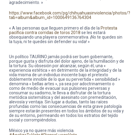
agradecimiento. »
https://www.facebook.com/pg/chihuahuasinviolencia/photos/?
tab=album&album_id=1000649136764304
« A las personas que lleguen primero el día de la
Protesta
pacífica contra corridas de toros 2018
se les estará
obsequiando una playera conmemorativa. ¡No te quedes sin
la tuya, ni te quedes sin defender su vida! »
Un político TAURINO jamás podrá ser buen gobernante,
porque gusta y disfruta del dolor ajeno, de la humillación y de
la tortura. Su obsesión por alcanzar, según él, una «
experiencia estética » en detrimento de la integridad y de la
vida misma de un individuo inocente bajo el pretexto
doblemente innoble de lo que su pervertida « sensibilidad »
denomina « bellas artes », ya sea por adoctrinamiento o
como de medio de evacuar sus pulsiones perversas y
consumar su sadismo, le lleva a disfrutar de la tortura
metódica sistemática y del asesinato con premeditación,
alevosía y ventaja. Sin lugar a dudas, tanto las raíces
profundas como las consecuencias de esta grave patología
siempre estarán presentes en todos los ámbitos de su vida y
de su entorno, permeando en todos los estratos del tejido
social y corrompiéndolos.
México ya no quiere más violencia.