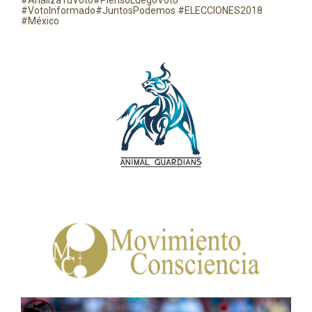
#AnalizaTuVoto
#PiensoLuegoVoto
#VotoInformado
#JuntosPodemos
#ELECCIONES2018
#México