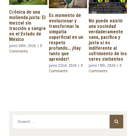
ica de una
Es momento de
enda justa: El
evolucionar y
No puede existir
al sin
transformar la
una sociedad
ción a sangre
simpatía
verdaderamente
l Estado de
superficial en un
sana, pacífica y
ico
respeto
justa si es
Se le confía 
 30th, 2026
|
0
profundo… ¡Hay
indiferente al
presidenta
ments
tanto que
sufrimiento de los
Claudia
aprender!
seres sintientes
Sheinbaum
junio 22nd, 2026
|
0
junio 19th, 2026
|
0
proyecto de
Comments
Comments
reforma
constitucion
materia de
Derechos de
Naturaleza
junio 15th, 202
Comments