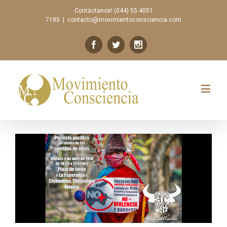
Contáctanos! (044) 55 4051
7185
|
contacto@movimientoconsciencia.com
Previous
Next