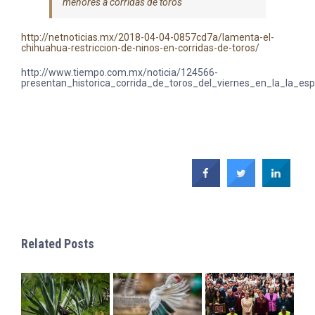
menores a corridas de toros
http://netnoticias.mx/2018-04-04-0857cd7a/lamenta-el-
chihuahua-restriccion-de-ninos-en-corridas-de-toros/
http://www.tiempo.com.mx/noticia/124566-
presentan_historica_corrida_de_toros_del_viernes_en_la_la_es
Related Posts