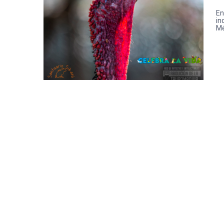
En
in
Mé