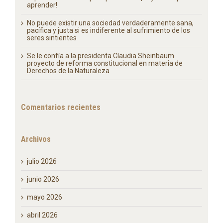
y Derechos de la Naturaleza
Crónica de una molienda justa: El mezcal sin tracción
a sangre en el Estado de México
Es momento de evolucionar y transformar la simpatía
superficial en un respeto profundo… ¡Hay tanto que
aprender!
No puede existir una sociedad verdaderamente sana,
pacífica y justa si es indiferente al sufrimiento de los
seres sintientes
Se le confía a la presidenta Claudia Sheinbaum
proyecto de reforma constitucional en materia de
Derechos de la Naturaleza
Comentarios recientes
Archivos
julio 2026