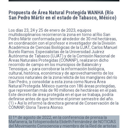
Propuesta de Área Natural Protegida WANHA (Río
San Pedro Mártir en el estado de Tabasco, México)
Los días 23, 24 y 25 de enero de 2023, equipos
multidisciplinarios recorrieron la zona en torno al Rio San
Pedro Mártir conformada por alrededor de 30 mil hectáreas,
en coordinación con el profesor e investigador de la División
Académica de Ciencias Biológicas de la UJAT, Carlos Manuel
Burelo Ramos. Especialistas de la Universidad Juárez
Autónoma de Tabasco (UJAT) y de la Comisión Nacional de
Áreas Naturales Protegidas (CONANP), realizaron dicho
recorrido de campo en los municipios de Balancán y
Tenosique, « para corroborar la información biológica,
cultural, histórica, económica y de aprovechamiento de los
recursos naturales de la zona relicta de los manglares del río
San Pedro, y consolidar a esta zona como Nueva Área
Natural Protegida. México cuenta con 186 áreas protegidas,
que representan más de 90 millones de hectáreas en el país.
Este decreto de área protegida en el que se trabaja, podría
definirse antes de que termine el primer semestre del año.
(1) » Así lo informó la directora general de Conservación de la
CONANP, Gloria Tavera Alonso.
El 1º de agosto de 2022, en la conferencia de prensa la
Mañanera, la fotoperiodista Elideth Fernández de NOTICIAS
del Movimiento Consciencia y miembro de la Red de artistas