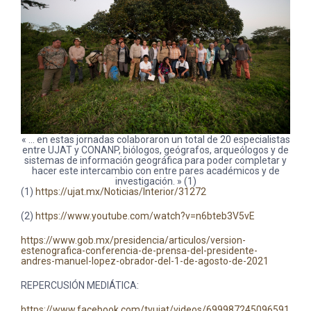
« … en estas jornadas colaboraron un total de 20 especialistas
entre UJAT y CONANP, biólogos, geógrafos, arqueólogos y de
sistemas de información geográfica para poder completar y
hacer este intercambio con entre pares académicos y de
investigación. » (1)
(1)
https://ujat.mx/Noticias/Interior/31272
(2)
https://www.youtube.com/watch?v=n6bteb3V5vE
https://www.gob.mx/presidencia/articulos/version-
estenografica-conferencia-de-prensa-del-presidente-
andres-manuel-lopez-obrador-del-1-de-agosto-de-2021
REPERCUSIÓN MEDIÁTICA:
https://www.facebook.com/tvujat/videos/699987245096591