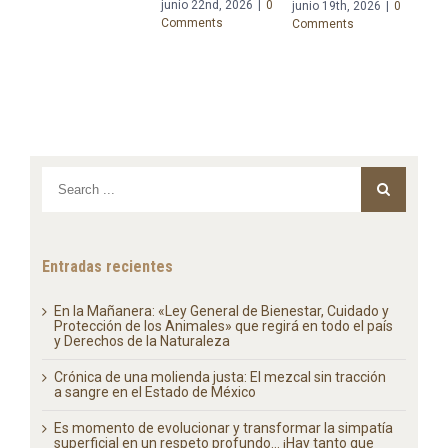
junio 22nd, 2026
|
0
junio 19th, 2026
|
0
proyecto de
reg
Comments
Comments
reforma
paí
constitucional en
de 
materia de
juli
Derechos de la
Com
Naturaleza
junio 15th, 2026
|
0
Comments
Entradas recientes
En la Mañanera: «Ley General de Bienestar, Cuidado y
Protección de los Animales» que regirá en todo el país