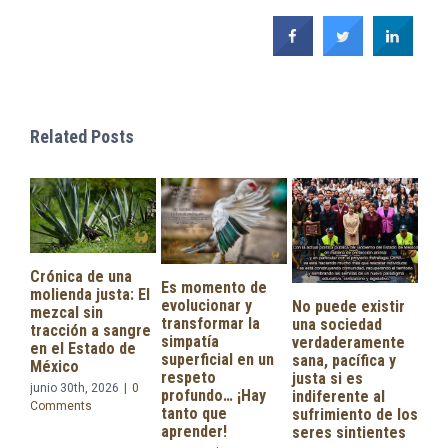
Related Posts
Es momento de
evolucionar y
No puede existir
transformar la
una sociedad
simpatía
verdaderamente
En 
superficial en un
sana, pacífica y
«Le
respeto
justa si es
Se le confía a la
Bie
profundo… ¡Hay
indiferente al
presidenta
Cui
tanto que
sufrimiento de los
Claudia
Pro
aprender!
seres sintientes
Sheinbaum
Ani