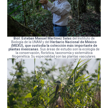
Biól. Esteban Manuel Martínez Salas
del Instituto de
Biología de la UNAM y del
Herbario Nacional de México
(MEXU), que custodia la colección más importante de
plantas mexicanas.
Sus áreas de estudio son la ecología de
la conservación, florística, taxonomía y sistemática
filogenética. Su especialidad son las plantas vasculares.