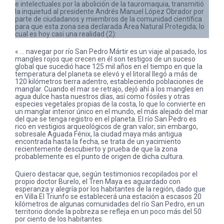
e intelectuales por la abolición de la tauromaquia, transmitió
la inquietud al presidente Andrés Manuel López Obrador por
parte de ciudadanos y miembros de la comunidad científica
para que esta zona sea declarada Área Natural Protegida; lo
cual es hoy casi una realidad (2):
« … navegar por río San Pedro Mártir es un viaje al pasado, los
mangles rojos que crecen en él son testigos de un suceso
global que sucedió hace 125 mil años en el tiempo en que la
temperatura del planeta se elevó y el litoral llegó a más de
120 kilómetros tierra adentro, estableciendo poblaciones de
manglar. Cuando el mar se retrajo, dejó ahí a los mangles en
agua dulce hasta nuestros días, así como fósiles y otras
especies vegetales propias de la costa, lo que lo convierte en
un manglar interior único en el mundo, el más alejado del mar
del que se tenga registro en el planeta. El río San Pedro es
rico en vestigios arqueológicos de gran valor; sin embargo,
sobresale Aguada Fénix, la ciudad maya más antigua
encontrada hasta la fecha, se trata de un yacimiento
recientemente descubierto y prueba de que la zona
probablemente es el punto de origen de dicha cultura.
Quiero destacar que, según testimonios recopilados por el
propio doctor Burelo, el Tren Maya es aguardado con
esperanza y alegría por los habitantes de la región, dado que
en Villa El Triunfo se establecerá una estación a escasos 20
kilómetros de algunas comunidades del río San Pedro, en un
territorio donde la pobreza se refleja en un poco más del 50
por ciento de los habitantes.