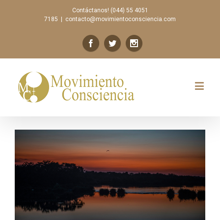
Contáctanos! (044) 55 4051
7185
|
contacto@movimientoconsciencia.com
Previous
Next