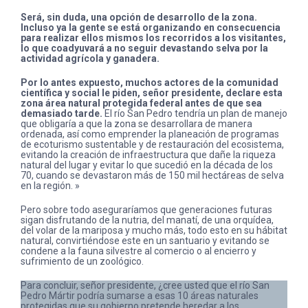
Será, sin duda, una opción de desarrollo de la zona.
Incluso ya la gente se está organizando en consecuencia
para realizar ellos mismos los recorridos a los visitantes,
lo que coadyuvará a no seguir devastando selva por la
actividad agrícola y ganadera.
Por lo antes expuesto, muchos actores de la comunidad
científica y social le piden, señor presidente, declare esta
zona área natural protegida federal antes de que sea
demasiado tarde.
El río San Pedro tendría un plan de manejo
que obligaría a que la zona se desarrollara de manera
ordenada, así como emprender la planeación de programas
de ecoturismo sustentable y de restauración del ecosistema,
evitando la creación de infraestructura que dañe la riqueza
natural del lugar y evitar lo que sucedió en la década de los
70, cuando se devastaron más de 150 mil hectáreas de selva
en la región. »
Pero sobre todo aseguraríamos que generaciones futuras
sigan disfrutando de la nutria, del manatí, de una orquídea,
del volar de la mariposa y mucho más, todo esto en su hábitat
natural, convirtiéndose este en un santuario y evitando se
condene a la fauna silvestre al comercio o al encierro y
sufrimiento de un zoológico.
Para concluir, señor presidente, ¿cree usted que el río San
Pedro Mártir podría sumarse a esas 10 áreas naturales
protegidas que su gobierno pretende heredar a los