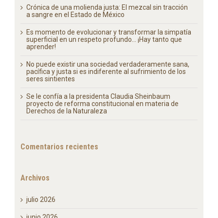
Entradas recientes
En la Mañanera: «Ley General de Bienestar, Cuidado y
Protección de los Animales» que regirá en todo el país
y Derechos de la Naturaleza
Crónica de una molienda justa: El mezcal sin tracción
a sangre en el Estado de México
Es momento de evolucionar y transformar la simpatía
superficial en un respeto profundo… ¡Hay tanto que
aprender!
No puede existir una sociedad verdaderamente sana,
pacífica y justa si es indiferente al sufrimiento de los
seres sintientes
Se le confía a la presidenta Claudia Sheinbaum
proyecto de reforma constitucional en materia de
Derechos de la Naturaleza
Comentarios recientes