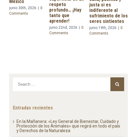
«Le
respeto
justa si es
Se le confía a la
Bie
profundo… ¡Hay
indiferente al
presidenta
Cui
tanto que
sufrimiento de los
Claudia
Pro
aprender!
seres sintientes
Sheinbaum
Ani
junio 22nd, 2026
|
0
junio 19th, 2026
|
0
proyecto de
reg
Comments
Comments
reforma
paí
constitucional en
de 
materia de
juli
Derechos de la
Com
Naturaleza
junio 15th, 2026
|
0
Comments