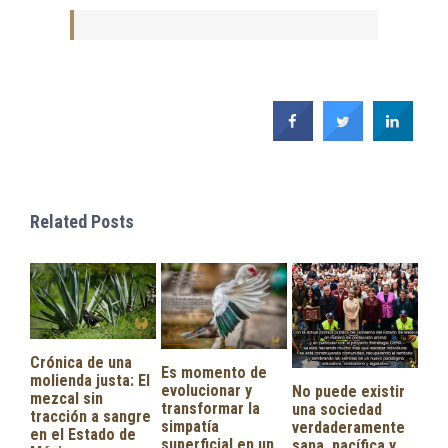
Related Posts
Es momento de
evolucionar y
No puede existir
transformar la
una sociedad
simpatía
verdaderamente
En 
superficial en un
sana, pacífica y