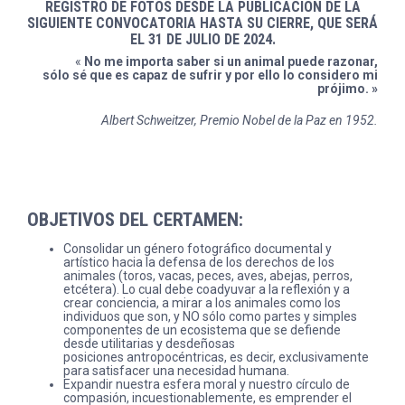
REGISTRO DE FOTOS DESDE LA PUBLICACIÓN DE LA
SIGUIENTE CONVOCATORIA HASTA SU CIERRE, QUE SERÁ
EL 31 DE JULIO DE 2024.
«
No me importa saber si un animal puede razonar,
sólo sé que es capaz de sufrir y por ello lo considero mi
prójimo. »
Albert Schweitzer, Premio Nobel de la Paz en 1952
.
OBJETIVOS DEL CERTAMEN
:
Consolidar un género fotográfico documental y
artístico hacia la defensa de los derechos de los
animales (toros, vacas, peces, aves, abejas, perros,
etcétera). Lo cual debe coadyuvar a la reflexión y a
crear conciencia, a mirar a los animales como los
individuos que son, y NO sólo como partes y simples
componentes de un ecosistema que se defiende
desde utilitarias y desdeñosas
posiciones antropocéntricas, es decir, exclusivamente
para satisfacer una necesidad humana.
Expandir nuestra esfera moral y nuestro círculo de
compasión, incuestionablemente, es emprender el