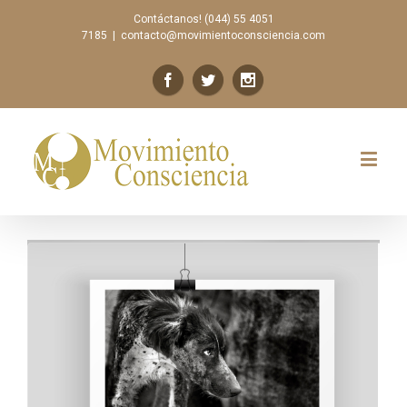
Contáctanos! (044) 55 4051
7185
|
contacto@movimientoconsciencia.com
Previous
Next