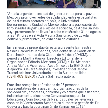
“Ante la urgente necesidad de generar rutas para la paz en
México y promover redes de solidaridad entre especialistas
de los distintos sectores del país, la Universidad
Iberoamericana Ciudad de México celebra la publicación del
libro
Miradas de paz. En el ojo de la sociedad
, de Adela Salinas,
cuya presentación se llevará a cabo el miércoles 31 de agosto
a las 18 horas en el Aula Magna San Ignacio de Loyola,
edificio S, primer nivel, de esta casa de estudios.
En la mesa de presentación estará presente la maestra
Nashieli Ramírez Hernández, presidenta de la Comisión de
Derechos Humanos de la Ciudad de México (CDHCM); la
periodista Martha Ramos, Directora Editorial de la
Organización Editorial Mexicana (OEM); el Dr. Alejandro
Anaya Muñoz, Vicerrector Académico de la IBERO; el Dr.
Alejandro Guevara Sanginés, investigador del Centro
Transdisciplinar Universitario para la Sustentabilidad
(
CENTRUS-IBERO
) y Adela Salinas, la autora.
Este libro recoge las reflexiones de 95 personas
representativas de la academia, organizaciones de la
sociedad civil, empresas, gobierno y colectivos que asistieron,
indistintamente, a los nueve Conversatorios para la
Educación y Construcción de Paz, los cuales se llevaron a
cabo en la Vicerrectoría Académica durante la gestión del Dr.
Guevara y bajo la coordinación de Salinas, en 2019.”