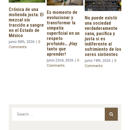
ónica de una
Es momento de
lienda justa: El
evolucionar y
No puede existir
zcal sin
transformar la
una sociedad
acción a sangre
simpatía
verdaderamente
 el Estado de
superficial en un
sana, pacífica y
éxico
respeto
justa si es
Se le conf
nio 30th, 2026
|
0
profundo… ¡Hay
indiferente al
president
mments
tanto que
sufrimiento de los
Claudia
aprender!
seres sintientes
Sheinbau
junio 22nd, 2026
|
0
junio 19th, 2026
|
0
proyecto 
Comments
Comments
reforma
constituci
materia d
Derechos 
Naturalez
junio 15th, 
Comments