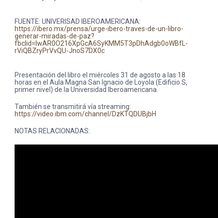
FUENTE: UNIVERISAD IBEROAMERICANA:
https://ibero.mx/prensa/urge-ibero-traves-de-un-libro-
generar-miradas-de-paz?
fbclid=IwAR0O216XpGcA6SyKMM5T3pDhAdgb0oWBfL-
rViQBZryPrVvQU-JnoS7DX0c
Presentación del libro el miércoles 31 de agosto a las 18
horas en el Aula Magna San Ignacio de Loyola (Edificio S,
primer nivel) de la Universidad Iberoamericana.
También se transmitirá vía streaming:
https://video.ibm.com/channel/DzKTQDUBjbH
NOTAS RELACIONADAS: