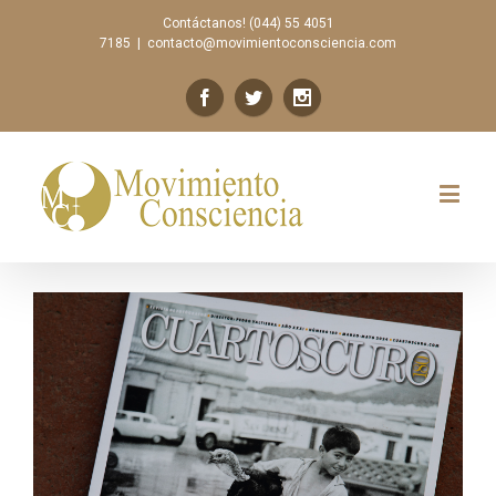
Contáctanos! (044) 55 4051
7185
|
contacto@movimientoconsciencia.com
Previous
Next