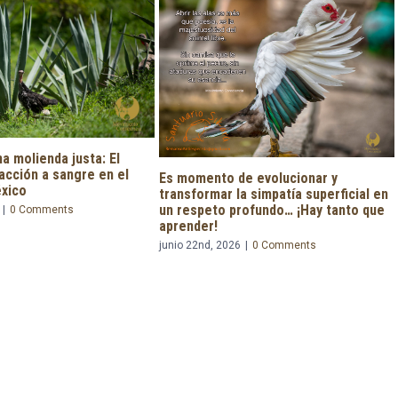
e evolucionar y
a simpatía superficial en
rofundo… ¡Hay tanto que
No puede existir una sociedad
verdaderamente sana, pacífica y justa
si es indiferente al sufrimiento de los
6
|
0 Comments
seres sintientes
junio 19th, 2026
|
0 Comments