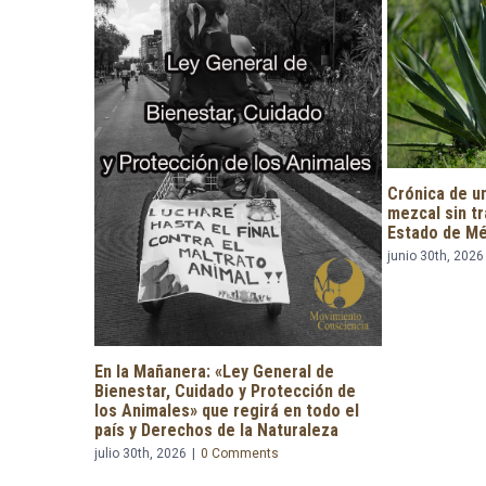
Crónica de una molienda justa: El
mezcal sin tracción a sangre en el
Es momento d
Estado de México
transformar l
un respeto p
junio 30th, 2026
|
0 Comments
aprender!
junio 22nd, 202