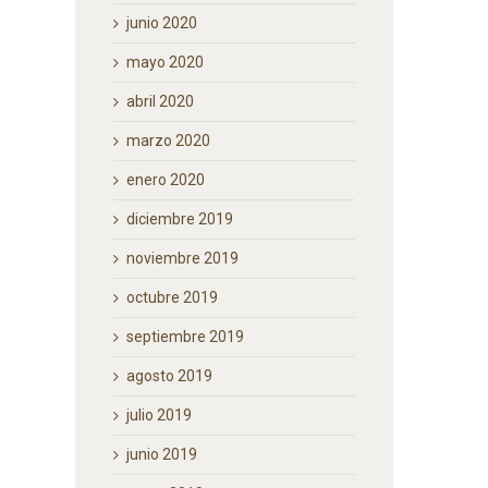
junio 2020
mayo 2020
abril 2020
marzo 2020
enero 2020
diciembre 2019
noviembre 2019
octubre 2019
septiembre 2019
En la Mañanera: «Ley Gen
agosto 2019
Bienestar, Cuidado y Pro
los Animales» que regirá 
julio 2019
país y Derechos de la Nat
Se le confía a la presidenta Claudia
junio 2019
julio 30th, 2026
|
0 Comments
Sheinbaum proyecto de reforma