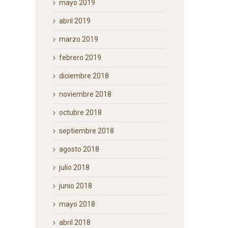
constitucional en materia de
mayo 2019
Derechos de la Naturaleza
abril 2019
junio 15th, 2026
|
0 Comments
marzo 2019
febrero 2019
diciembre 2018
noviembre 2018
octubre 2018
septiembre 2018
agosto 2018
julio 2018
junio 2018
mayo 2018
abril 2018