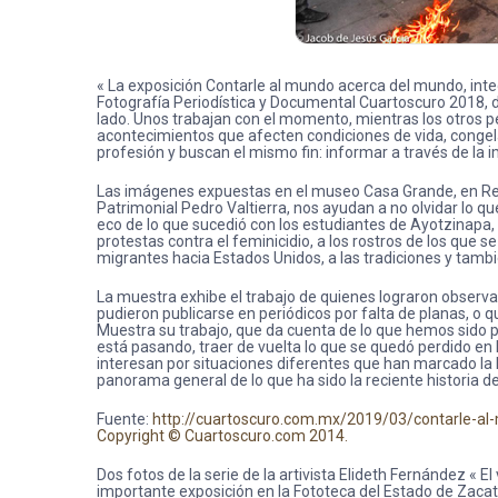
« La exposición Contarle al mundo acerca del mundo, int
Fotografía Periodística y Documental Cuartoscuro 2018, 
lado. Unos trabajan con el momento, mientras los otros pe
acontecimientos que afecten condiciones de vida, congela
profesión y buscan el mismo fin: informar a través de l
Las imágenes expuestas en el museo Casa Grande, en Real
Patrimonial Pedro Valtierra, nos ayudan a no olvidar lo q
eco de lo que sucedió con los estudiantes de Ayotzinapa, a
protestas contra el feminicidio, a los rostros de los que s
migrantes hacia Estados Unidos, a las tradiciones y tambié
La muestra exhibe el trabajo de quienes lograron observa
pudieron publicarse en periódicos por falta de planas, o q
Muestra su trabajo, que da cuenta de lo que hemos sido pa
está pasando, traer de vuelta lo que se quedó perdido en
interesan por situaciones diferentes que han marcado la hi
panorama general de lo que ha sido la reciente historia d
Fuente:
http://cuartoscuro.com.mx/2019/03/contarle-al
Copyright © Cuartoscuro.com 2014.
Dos fotos de la serie de la artivista Elideth Fernández « 
importante exposición en la Fototeca del Estado de Zacat