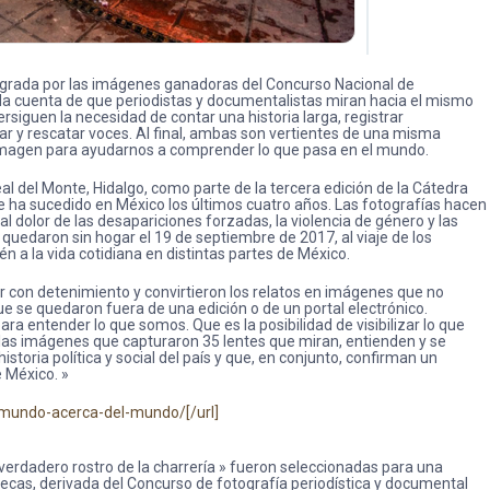
egrada por las imágenes ganadoras del Concurso Nacional de
da cuenta de que periodistas y documentalistas miran hacia el mismo
rsiguen la necesidad de contar una historia larga, registrar
r y rescatar voces. Al final, ambas son vertientes de una misma
a imagen para ayudarnos a comprender lo que pasa en el mundo.
 del Monte, Hidalgo, como parte de la tercera edición de la Cátedra
ue ha sucedido en México los últimos cuatro años. Las fotografías hacen
l dolor de las desapariciones forzadas, la violencia de género y las
e quedaron sin hogar el 19 de septiembre de 2017, al viaje de los
n a la vida cotidiana en distintas partes de México.
r con detenimiento y convirtieron los relatos en imágenes que no
ue se quedaron fuera de una edición o de un portal electrónico.
ra entender lo que somos. Que es la posibilidad de visibilizar lo que
 las imágenes que capturaron 35 lentes que miran, entienden y se
storia política y social del país y que, en conjunto, confirman un
e México. »
-mundo-acerca-del-mundo/[/url]
El verdadero rostro de la charrería » fueron seleccionadas para una
ecas, derivada del Concurso de fotografía periodística y documental