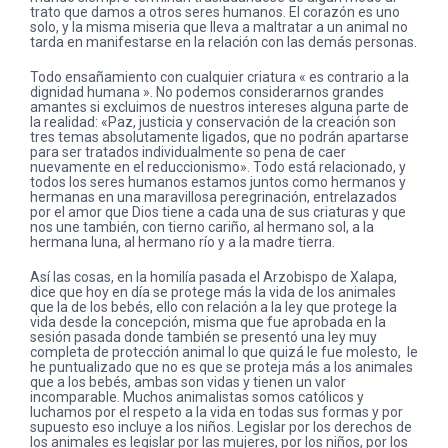
trato que damos a otros seres humanos. El corazón es uno
solo, y la misma miseria que lleva a maltratar a un animal no
tarda en manifestarse en la relación con las demás personas.
Todo ensañamiento con cualquier criatura « es contrario a la
dignidad humana ». No podemos considerarnos grandes
amantes si excluimos de nuestros intereses alguna parte de
la realidad: «Paz, justicia y conservación de la creación son
tres temas absolutamente ligados, que no podrán apartarse
para ser tratados individualmente so pena de caer
nuevamente en el reduccionismo». Todo está relacionado, y
todos los seres humanos estamos juntos como hermanos y
hermanas en una maravillosa peregrinación, entrelazados
por el amor que Dios tiene a cada una de sus criaturas y que
nos une también, con tierno cariño, al hermano sol, a la
hermana luna, al hermano río y a la madre tierra.
Así las cosas, en la homilía pasada el Arzobispo de Xalapa,
dice que hoy en día se protege más la vida de los animales
que la de los bebés, ello con relación a la ley que protege la
vida desde la concepción, misma que fue aprobada en la
sesión pasada donde también se presentó una ley muy
completa de protección animal lo que quizá le fue molesto, le
he puntualizado que no es que se proteja más a los animales
que a los bebés, ambas son vidas y tienen un valor
incomparable. Muchos animalistas somos católicos y
luchamos por el respeto a la vida en todas sus formas y por
supuesto eso incluye a los niños. Legislar por los derechos de
los animales es legislar por las mujeres, por los niños, por los