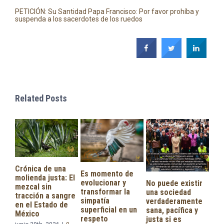
PETICIÓN: Su Santidad Papa Francisco: Por favor prohíba y
suspenda a los sacerdotes de los ruedos
Related Posts
nica de una
Es momento de
enda justa: El
evolucionar y
No puede existir
cal sin
transformar la
una sociedad
cción a sangre
simpatía
verdaderamente
l Estado de
superficial en un
sana, pacífica y
ico
respeto
justa si es