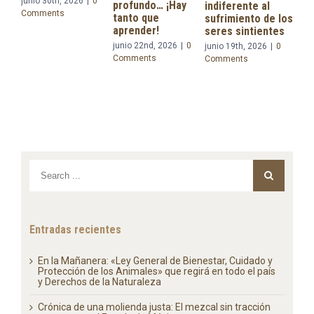
Se le confía
 30th, 2026
|
0
profundo… ¡Hay
indiferente al
presidenta
ments
tanto que
sufrimiento de los
Claudia
aprender!
seres sintientes
Sheinbaum
junio 22nd, 2026
|
0
junio 19th, 2026
|
0
proyecto de
Comments
Comments
reforma
constitucio
materia de
Derechos de
Naturaleza
junio 15th, 20
Comments
Entradas recientes
En la Mañanera: «Ley General de Bienestar, Cuidado y
Protección de los Animales» que regirá en todo el país