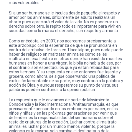
más vulnerables.
Si a un ser humano se le inculca desde pequeño el respeto y
amor por los animales, difícilmente de adulto realizará un
aborto pues apreciará el valor de la vida. No es ponderar un
derecho sobre otro, le repito todo es importante para vivir en
sociedad como lo marca el derecho; con respeto y armonía.
Como anécdota, en 2007, nos acercamos precisamente a
este arzobispo con la esperanza de que se pronunciara en
contra del embalse de toros en Tlacotalpan, pues nada puede
haber de religioso en maltratar animales como se les
maltrata en esa fiesta o en otras donde han existido muertes
humanas en honor a una virgen, la biblia no habla de eso, por
el contrario, son espectáculos que ya están rebasados para
estos tiempos. Y su respuesta en ese entonces fue tajante y
grosera, como ahora, se sigue observando una política de
exclusión lamentable de su parte, muy contraria a la palabra y
acción de Dios, y aunque respetamos su punto de vista, sus
palabras pueden confundir a la opinión pública.
La respuesta que le enviamos de parte de Movimiento
Consciencia y la Red Internacional Antitauromaquia, es que
precisamente pensando en los embriones por nacer, en los
niños y niñas y en las próximas generaciones por venir que
defendemos la responsabilidad del ser humano sobre el
resto de criaturas de la creación. Luchar contra el maltrato
animal es luchar por un mundo menos violento, porque la
violencia es la misma, solo cambia el destinatario de la