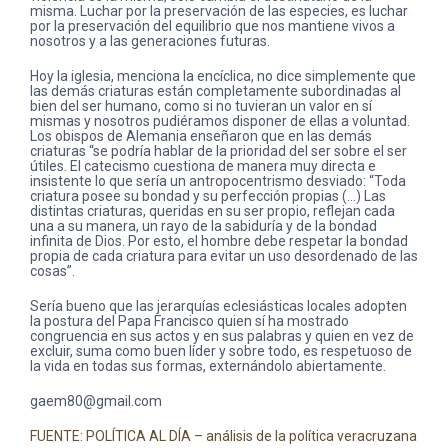
misma. Luchar por la preservación de las especies, es luchar
por la preservación del equilibrio que nos mantiene vivos a
nosotros y a las generaciones futuras.
Hoy la iglesia, menciona la encíclica, no dice simplemente que
las demás criaturas están completamente subordinadas al
bien del ser humano, como si no tuvieran un valor en sí
mismas y nosotros pudiéramos disponer de ellas a voluntad.
Los obispos de Alemania enseñaron que en las demás
criaturas “se podría hablar de la prioridad del ser sobre el ser
útiles. El catecismo cuestiona de manera muy directa e
insistente lo que sería un antropocentrismo desviado: “Toda
criatura posee su bondad y su perfección propias (…) Las
distintas criaturas, queridas en su ser propio, reflejan cada
una a su manera, un rayo de la sabiduría y de la bondad
infinita de Dios. Por esto, el hombre debe respetar la bondad
propia de cada criatura para evitar un uso desordenado de las
cosas”.
Sería bueno que las jerarquías eclesiásticas locales adopten
la postura del Papa Francisco quien sí ha mostrado
congruencia en sus actos y en sus palabras y quien en vez de
excluir, suma como buen líder y sobre todo, es respetuoso de
la vida en todas sus formas, externándolo abiertamente.
gaem80@gmail.com
FUENTE: POLÍTICA AL DÍA – análisis de la política veracruzana