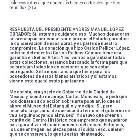
coleccionistas a que donen los bienes culturales que han
reunido? (2) »
RESPUESTA DEL PRESIDENTE ANDRÉS MANUEL LÓPEZ
OBRADOR:
Sí, estamos cuidando eso. Muchos donadores
se preocupan por conservar o porque el Estado garantice
la conservación de esas obras y es parte de nuestro
compromiso. La donación que hizo Carlos Pellicer López,
sobrino del maestro Carlos Pellicer Cámara tiene esa
garantía en Bellas Artes. Y así vamos a garantizar todas
estas colecciones, estamos buscando la forma para que
se protejan todas las colecciones que nos están
entregando. Sé la importancia que tiene para los
poseedores de estos bienes artísticos y sí estamos
viendo esto que tú estás planteando.
Me consta, era yo jefe de Gobierno de la Ciudad de
México y, siendo mi amigo Carlos Monsiváis, le pedí que
nos donara su colección sobre arte popular, lo que es
ahora el Museo del Estanquillo y me dijo: ‘Sí, pero
necesito la garantía de que cuando termine el gobierno se
va a seguir apoyando el museo’. Y se tuvo que crear un
comité del Centro Histórico con empresas que ayudaron
para garantizar el mantenimiento del museo. Entonces,
los que entregan las piezas pues sí cuidan eso, quieren
que se conserven, lo que tú estás planteando.