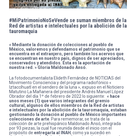
#MiPatrimonioNoSeVende se suman miembros de la
Red de artistas e intelectuales por la abolición de la
tauromaquia
« Mediante la donación de colecciones al pueblo de
México, valoremos y defendamos el patrimonio que se
encuentra en el extranjero, pero también los acervos que
se encuentran en nuestro país, dignos de ser apreciados,
conservados y atendidos. Ésta es la aportación de
nuestra red. » Gloria Maldonado Ansó.
La fotodocumentalista Elideth Fernández de NOTICIAS del
Movimiento Consciencia y del programa radiofónico «
Iztaccíhuatl en el sendero de la luna », expuso en el Noticiero
Matutino La Mañanera del presidente Andrés Manuel López
Obrador del día 1º de febrero de 2022 lo siguiente:
« hace
unos meses (1) que varios integrantes del gremio
cultural, algunos de ellos miembros de la Red de artistas
e intelectuales por la abolición de la tauromaquia, estaban
gestionando la donación al pueblo de México importantes
colecciones de arte
. Para rememorar, se trata de la
colección de arte prehispánico Maldonado Ansó, integrada
por 93 piezas, la cual fue reunida desde el inicio con el
propósito de
entregarla al INAH
, como ya sucedió en