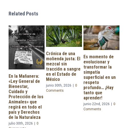
Related Posts
Crónica de una
Es momento de
molienda justa: El
evolucionar y
No 
mezcal sin
transformar la
una
tracción a sangre
simpatía
ver
en el Estado de
En la Mañanera:
superficial en un
san
México
«Ley General de
respeto
jus
junio 30th, 2026
|
0
Bienestar,
profundo… ¡Hay
ind
Comments
Cuidado y
tanto que
suf
Protección de los
aprender!
ser
Animales» que
junio 22nd, 2026
|
0
juni
regirá en todo el
Comments
Com
país y Derechos
de la Naturaleza
julio 30th, 2026
|
0