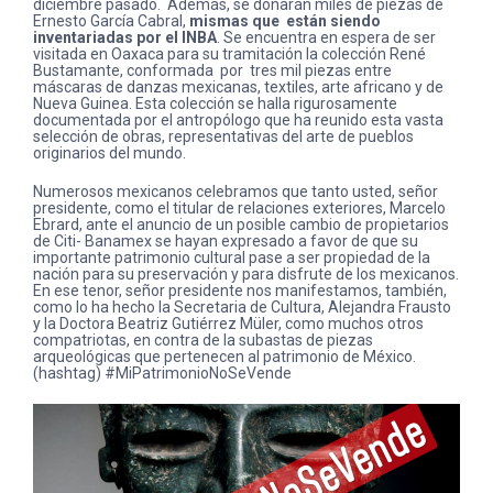
diciembre pasado. Además, se donarán miles de piezas de
Ernesto García Cabral,
mismas que están siendo
inventariadas por el INBA
. Se encuentra en espera de ser
visitada en Oaxaca para su tramitación la colección René
Bustamante, conformada por tres mil piezas entre
máscaras de danzas mexicanas, textiles, arte africano y de
Nueva Guinea. Esta colección se halla rigurosamente
documentada por el antropólogo que ha reunido esta vasta
selección de obras, representativas del arte de pueblos
originarios del mundo.
Numerosos mexicanos celebramos que tanto usted, señor
presidente, como el titular de relaciones exteriores, Marcelo
Ebrard, ante el anuncio de un posible cambio de propietarios
de Citi- Banamex se hayan expresado a favor de que su
importante patrimonio cultural pase a ser propiedad de la
nación para su preservación y para disfrute de los mexicanos.
En ese tenor, señor presidente nos manifestamos, también,
como lo ha hecho la Secretaria de Cultura, Alejandra Frausto
y la Doctora Beatriz Gutiérrez Müler, como muchos otros
compatriotas, en contra de la subastas de piezas
arqueológicas que pertenecen al patrimonio de México.
(hashtag) #MiPatrimonioNoSeVende