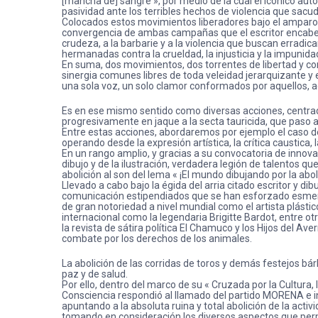
[mancha de] sangre », por medio de la cual el icónico autor
pasividad ante los terribles hechos de violencia que sacu
Colocados estos movimientos liberadores bajo el amparo del
convergencia de ambas campañas que el escritor encabezab
crudeza, a la barbarie y a la violencia que buscan erradica
hermanadas contra la crueldad, la injusticia y la impunida
En suma, dos movimientos, dos torrentes de libertad y con
sinergia comunes libres de toda veleidad jerarquizante y e
una sola voz, un solo clamor conformados por aquellos, a
Es en ese mismo sentido como diversas acciones, centradas
progresivamente en jaque a la secta tauricida, que paso a
Entre estas acciones, abordaremos por ejemplo el caso de
operando desde la expresión artística, la crítica caustica
En un rango amplio, y gracias a su convocatoria de innov
dibujo y de la ilustración, verdadera legión de talentos q
abolición al son del lema « ¡El mundo dibujando por la abo
Llevado a cabo bajo la égida del arria citado escritor y d
comunicación estipendiados que se han esforzado esmera
de gran notoriedad a nivel mundial como el artista plásti
internacional como la legendaria Brigitte Bardot, entre o
la revista de sátira política El Chamuco y los Hijos del A
combate por los derechos de los animales.
La abolición de las corridas de toros y demás festejos bá
paz y de salud.
Por ello, dentro del marco de su « Cruzada por la Cultura,
Consciencia respondió al llamado del partido MORENA e inic
apuntando a la absoluta ruina y total abolición de la acti
tomando en consideración los diversos aspectos que permi