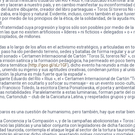
 y artista mexicano Eduardo del Río « Rius », ha buscado incentivar a la 
den y laceran a nuestro país, y en cambio manifestar su inconformidad d
 ilustre dibujante, creador del libro parteaguas « Toros Sí toreros No »
a, era lógico y natural. Evidente, incluso, como también el que tuvier
r por medio de los principios de la ética, de la solidaridad, de la ayuda
d.
fraternidad cuya progresión y logros sólo son posibles por medio de la u
n las que no existen artificiosos « líderes » ni ficticios « delegados » 
coplados, de millones.
 a lo largo de los años en el activismo estratégico, y articuladas en t
 paso ha ido perdiendo terreno, sedes y batallas de forma regular y a u
l sonado « Certamen Internacional de Cartón “Toros Sí, toreros No” », c
, la irrisión satírica y la formación pedagógica, ha permeado en poco tie
adora temática (
http://goo.gl/sLr1GF
), dicho evento ha reunido a más de
ue, uniendo su ingenio y sus aptitudes creativas, condenan juntos y al un
lición: la pluma es más fuerte que la espada! ».
ibujante Eduardo del Río « Rius », el « Certamen Internacional de Cartón 
damente en ocultarlo y sofocar su mensaje– es un evento socio-cultu
co Francisco Toledo, la escritora Elena Poniatowska, el poeta y ambienta
tras notabilidades. Paralelamente a estas luminarias, forman parte del 
verno, Cartonclub – club de la Caricatura Latina, y respetados grupos y o
rbaros es una cuestión de humanismo, pero también, hay que estar bien co
 la Conciencia y la Compasión », y de la campañas abolicionistas « Toros 
ió las pláticas y una labor conjunta con legisladores de dicha facción p
vidad tauricida, contempla el ataque legal al sector de la tortura taurom
tirán alcanzar dicho objetivo, asestando golpes concretos y mortales a