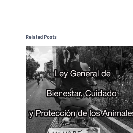
Related Posts
Crónica de una molienda justa: El mezcal sin tracció
sangre en el Estado de México