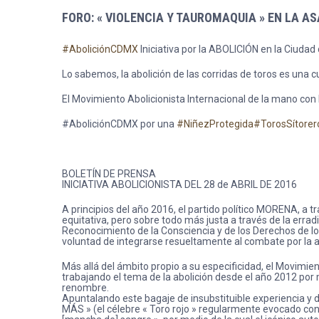
FORO: « VIOLENCIA Y TAUROMAQUIA » EN LA A
#AboliciónCDMX
Iniciativa por la ABOLICIÓN en la Ciudad
Lo sabemos, la abolición de las corridas de toros es una 
El Movimiento Abolicionista Internacional de la mano co
#AboliciónCDMX por una
#NiñezProtegida
#TorosSítore
BOLETÍN DE PRENSA
INICIATIVA ABOLICIONISTA DEL 28 de ABRIL DE 2016
A principios del año 2016, el partido político MORENA, a 
equitativa, pero sobre todo más justa a través de la errad
Reconocimiento de la Consciencia y de los Derechos de lo
voluntad de integrarse resueltamente al combate por la a
Más allá del ámbito propio a su especificidad, el Movimien
trabajando el tema de la abolición desde el año 2012 p
renombre.
Apuntalando este bagaje de insubstituible experiencia y d
MÁS » (el célebre « Toro rojo » regularmente evocado con