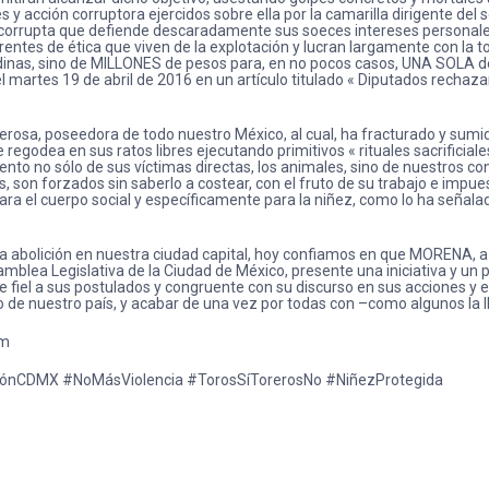
 y acción corruptora ejercidos sobre ella por la camarilla dirigente d
r corrupta que defiende descaradamente sus soeces intereses personales
arentes de ética que viven de la explotación y lucran largamente con la 
nas, sino de MILLONES de pesos para, en no pocos casos, UNA SOLA de su
 martes 19 de abril de 2016 en un artículo titulado « Diputados rechaza
poderosa, poseedora de todo nuestro México, al cual, ha fracturado y sum
regodea en sus ratos libres ejecutando primitivos « rituales sacrificial
nto no sólo de sus víctimas directas, los animales, sino de nuestros c
s, son forzados sin saberlo a costear, con el fruto de su trabajo e impues
ara el cuerpo social y específicamente para la niñez, como lo ha señala
a abolición en nuestra ciudad capital, hoy confiamos en que MORENA, a 
samblea Legislativa de la Ciudad de México, presente una iniciativa y u
fiel a sus postulados y congruente con su discurso en sus acciones y e
de nuestro país, y acabar de una vez por todas con –como algunos la l
om
liciónCDMX #NoMásViolencia #TorosSíTorerosNo #NiñezProtegida