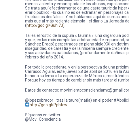
menos violenta y emancipada de los abusos, expoliaciones
Se trata aquí efectivamente de una casta tauricida hípe
erario público –lo cual no es de extrañar en personajes c
fructuosos desfalcos. Y no hablamos aquí de sumas anodi
más que al más reciente ejemplo– el diario La Jornada del
(
http://goo.gl/Guhi7J
).
Tal es el rostro de la cúpula « taurina »: una oligarquía 
y que, en las más completas arbitrariedad e impunidad, se 
Sánchez Dragó) perpetrados en pleno siglo XXI en detrime
inseguridad, de carestía y de la miseria siempre creciente
y sus actividades patibularias, (profundamente dañinas p
febrero del año 2014.
Por todo lo precedente, y en la perspectiva de una próxim
Carrasco Aguilar, este jueves 28 de abril de 2016 en la A
honor a su lema « La esperanza de México », mostrándose 
Porque hoy es tiempo de cambiar sin más tardar el rumbo 
Datos de contacto: movimientoconscienciamx@gm
ail.c
@lopezobrador_ tras la tauro(mafia) en el poder #Abo
http://goo.gl/Ppbtcw
Síguenos en twitter:
@Mov_Consciencia