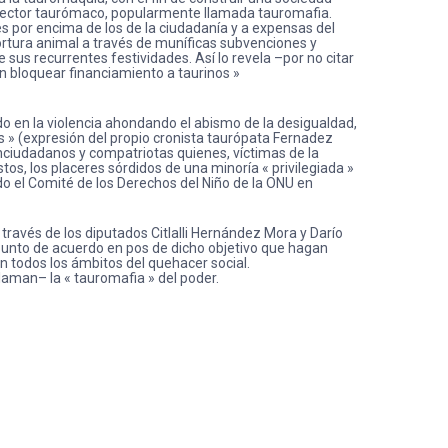
el sector taurómaco, popularmente llamada tauromafia.
 por encima de los de la ciudadanía y a expensas del
tortura animal a través de muníficas subvenciones y
s recurrentes festividades. Así lo revela –por no citar
n bloquear financiamiento a taurinos »
ido en la violencia ahondando el abismo de la desigualdad,
es » (expresión del propio cronista taurópata Fernadez
onciudadanos y compatriotas quienes, víctimas de la
tos, los placeres sórdidos de una minoría « privilegiada »
do el Comité de los Derechos del Niño de la ONU en
través de los diputados Citlalli Hernández Mora y Darío
n punto de acuerdo en pos de dicho objetivo que hagan
n todos los ámbitos del quehacer social.
laman– la « tauromafia » del poder.