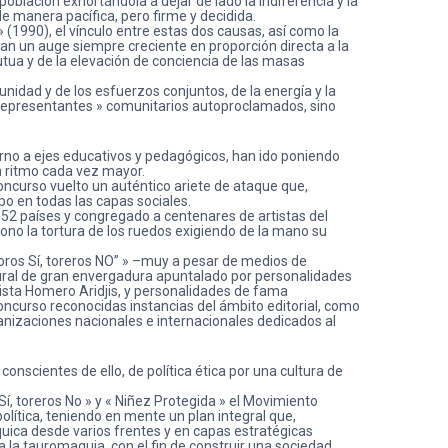
población exhortándola a dejar de lado la indiferencia y la
e manera pacífica, pero firme y decidida.
 (1990), el vínculo entre estas dos causas, así como la
an un auge siempre creciente en proporción directa a la
 mutua y de la elevación de conciencia de las masas
nidad y de los esfuerzos conjuntos, de la energía y la
o « representantes » comunitarios autoproclamados, sino
orno a ejes educativos y pedagógicos, han ido poniendo
n ritmo cada vez mayor.
oncurso vuelto un auténtico ariete de ataque que,
mpo en todas las capas sociales.
 52 países y congregado a centenares de artistas del
ísono la tortura de los ruedos exigiendo de la mano su
“Toros Sí, toreros NO” » –muy a pesar de medios de
ral de gran envergadura apuntalado por personalidades
lista Homero Aridjis, y personalidades de fama
concurso reconocidas instancias del ámbito editorial, como
rganizaciones nacionales e internacionales dedicados al
nscientes de ello, de política ética por una cultura de
Sí, toreros No » y « Niñez Protegida » el Movimiento
olítica, teniendo en mente un plan integral que,
áquica desde varios frentes y en capas estratégicas
 la tauromaquia, con el fin de construir una sociedad