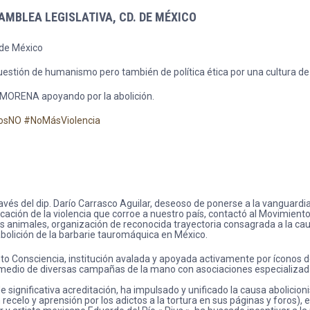
SAMBLEA LEGISLATIVA, CD. DE MÉXICO
 de México
cuestión de humanismo pero también de política ética por una cultura de
n MORENA apoyando por la abolición.
rosNO
#NoMásViolencia
través del dip. Darío Carrasco Aguilar, deseoso de ponerse a la vanguard
icación de la violencia que corroe a nuestro país, contactó al Movimient
s animales, organización de reconocida trayectoria consagrada a la ca
bolición de la barbarie tauromáquica en México.
to Consciencia, institución avalada y apoyada activamente por íconos de 
or medio de diversas campañas de la mano con asociaciones especializ
e significativa acreditación, ha impulsado y unificado la causa abolicio
 recelo y aprensión por los adictos a la tortura en sus páginas y foro