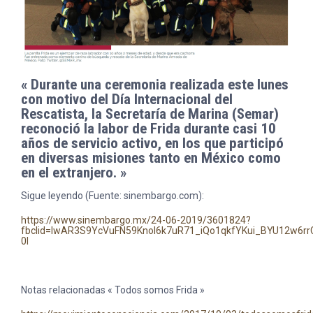
« Durante una ceremonia realizada este lunes
con motivo del Día Internacional del
Rescatista, la Secretaría de Marina (Semar)
reconoció la labor de Frida durante casi 10
años de servicio activo, en los que participó
en diversas misiones tanto en México como
en el extranjero. »
Sigue leyendo (Fuente: sinembargo.com):
https://www.sinembargo.mx/24-06-2019/3601824?
fbclid=IwAR3S9YcVuFN59Knol6k7uR71_iQo1qkfYKui_BYU12w6rr
0I
Notas relacionadas « Todos somos Frida »