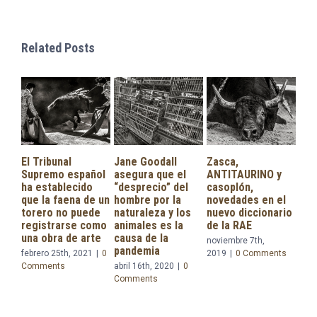
Related Posts
El Tribunal
Jane Goodall
Zasca,
ME
Supremo español
asegura que el
ANTITAURINO y
CO
ha establecido
“desprecio” del
casoplón,
AN
que la faena de un
hombre por la
novedades en el
SOB
torero no puede
naturaleza y los
nuevo diccionario
ES
registrarse como
animales es la
de la RAE
EN
una obra de arte
causa de la
noviembre 7th,
octu
pandemia
febrero 25th, 2021
|
0
2019
|
0 Comments
Com
Comments
abril 16th, 2020
|
0
Comments