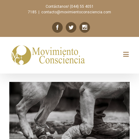
Contáctanos! (044) 55 4051
7185
|
contacto@movimientoconsciencia.com
Previous
Next